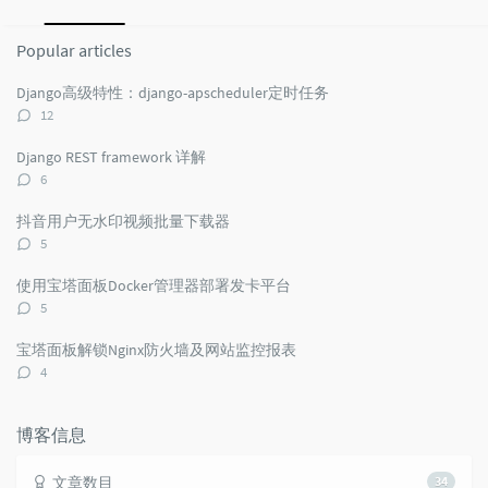
Popular
Latest
Random
articles
comments
articles
Popular articles
Django高级特性：django-apscheduler定时任务
评
12
论
数：
Django REST framework 详解
评
6
论
数：
抖音用户无水印视频批量下载器
评
5
论
数：
使用宝塔面板Docker管理器部署发卡平台
评
5
论
数：
宝塔面板解锁Nginx防火墙及网站监控报表
评
4
论
数：
博客信息
文章数目
34