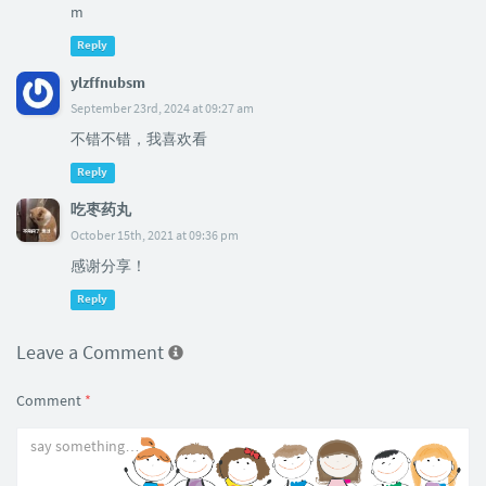
m
Reply
ylzffnubsm
September 23rd, 2024 at 09:27 am
不错不错，我喜欢看
Reply
吃枣药丸
October 15th, 2021 at 09:36 pm
感谢分享！
Reply
Leave a Comment
Comment
*