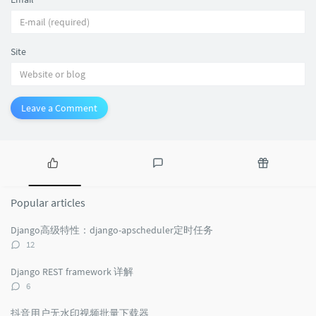
Site
Leave a Comment
Popular
Latest
Random
articles
comments
articles
Popular articles
Django高级特性：django-apscheduler定时任务
评
12
论
数：
Django REST framework 详解
评
6
论
数：
抖音用户无水印视频批量下载器