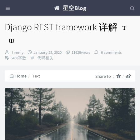
星空Blog
Django REST framework 详解
Author：
发
Timmy
January 25, 2020
11628views
6 comments
布
Categories：
5408字数
代码相关
时
间：
Home
Text
Share to：