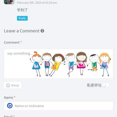
February 5th, 2020 at 02:20 pm
学到了
Reply
Leave a Comment
Comment
*
私密评论
Emoji
Name
*
Email
*