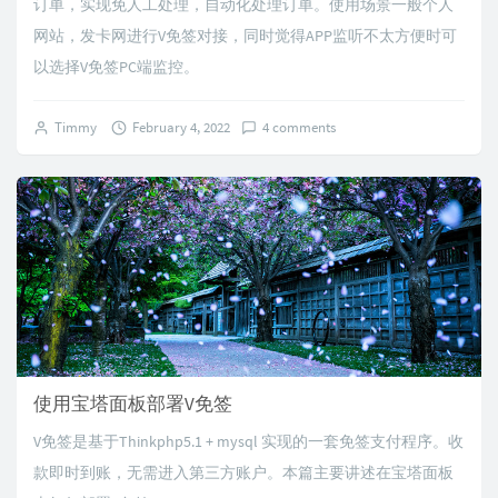
订单，实现免人工处理，自动化处理订单。使用场景一般个人
网站，发卡网进行V免签对接，同时觉得APP监听不太方便时可
以选择V免签PC端监控。
Timmy
February 4, 2022
4 comments
使用宝塔面板部署V免签
V免签是基于Thinkphp5.1 + mysql 实现的一套免签支付程序。收
款即时到账，无需进入第三方账户。本篇主要讲述在宝塔面板