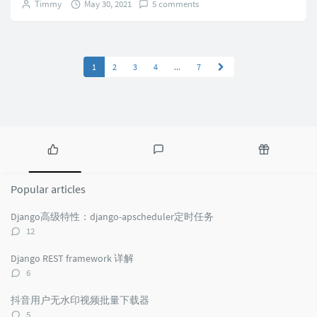
Timmy
May 30, 2021
5 comments
1
2
3
4
...
7
Popular
Latest
Random
articles
comments
articles
Popular articles
Django高级特性：django-apscheduler定时任务
评
12
论
数：
Django REST framework 详解
评
6
论
数：
抖音用户无水印视频批量下载器
评
5