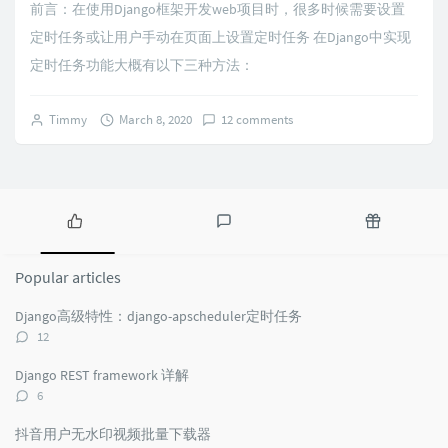
前言：在使用Django框架开发web项目时，很多时候需要设置
定时任务或让用户手动在页面上设置定时任务 在Django中实现
定时任务功能大概有以下三种方法：
Timmy
March 8, 2020
12 comments
Popular
Latest
Random
articles
comments
articles
Popular articles
Django高级特性：django-apscheduler定时任务
评
12
论
数：
Django REST framework 详解
评
6
论
数：
抖音用户无水印视频批量下载器