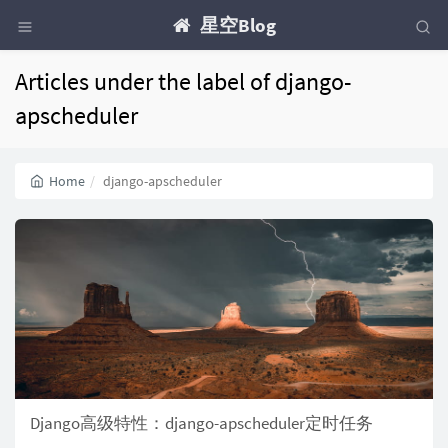
星空Blog
Articles under the label of django-
apscheduler
Home
django-apscheduler
Django高级特性：django-apscheduler定时任务