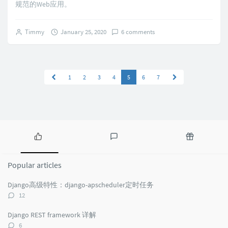
规范的Web应用。
Timmy
January 25, 2020
6 comments
1
2
3
4
5
6
7
Popular
Latest
Random
articles
comments
articles
Popular articles
Django高级特性：django-apscheduler定时任务
评
12
论
数：
Django REST framework 详解
评
6